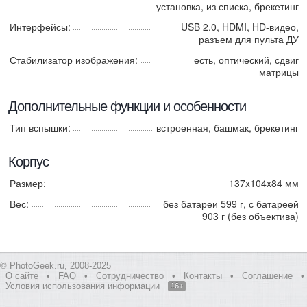
установка, из списка, брекетинг
Интерфейсы:
USB 2.0, HDMI, HD-видео,
разъем для пульта ДУ
Стабилизатор изображения:
есть, оптический, сдвиг
матрицы
Дополнительные функции и особенности
Тип вспышки:
встроенная, башмак, брекетинг
Корпус
Размер:
137x104x84 мм
Вес:
без батареи 599 г, с батареей
903 г (без объектива)
© PhotoGeek.ru, 2008-2025
О сайте
•
FAQ
•
Сотрудничество
•
Контакты
•
Соглашение
•
Условия использования информации
16+