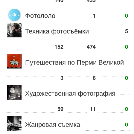
140
433
Фотололо
1
0
Техника фотосъёмки
5
152
474
0
Путешествия по Перми Великой
3
6
0
Художественная фотография
59
11
0
Жанровая съемка
0