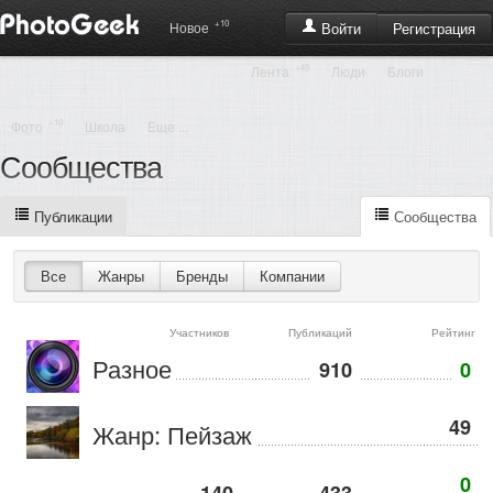
+10
Регистрация
Новое
Войти
+45
Лента
Люди
Блоги
+10
Фото
Школа
Еще ...
Сообщества
Публикации
Сообщества
Все
Жанры
Бренды
Компании
Участников
Публикаций
Рейтинг
Разное
910
0
49
Жанр: Пейзаж
0