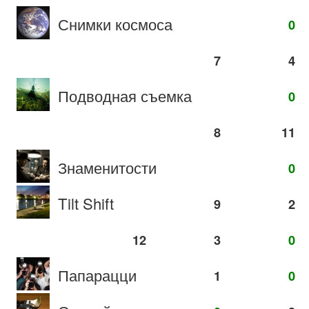
Снимки космоса
0
7
4
Подводная съемка
0
8
11
Знаменитости
0
Tilt Shift
9
2
12
3
0
Папарацци
1
0