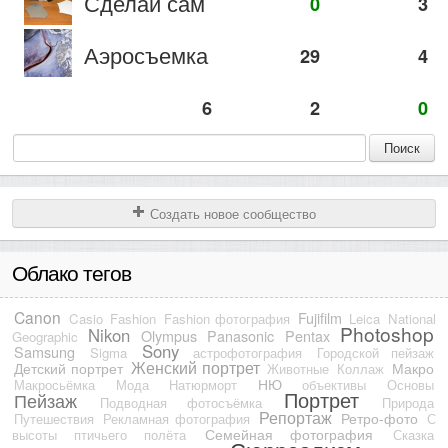
Сделай сам
0
3
Аэросъемка
29
4
6
2
0
Поиск
Создать новое сообщество
Облако тегов
Canon
Fujifilm
Casio
Fashion
Fashion фотография
Leica
National
Photoshop
Nikon
Olympus
Panasonic
Pentax
Geographic
Sony
Samsung
Sigma
астрофотография
Городской пейзаж
Женский портрет
Детский портрет
Макро
Животные
Коллаж
НЮ
Макросьёмка
Мода
Натюрморт
объективы
Основы
Портрет
Пейзаж
Подводная фотосъёмка
Природа
Репортаж
Ретро-фото
Путешествия
Рекламная фотография
С
Семейная фотография
высоты птичьего полёта
Сказка