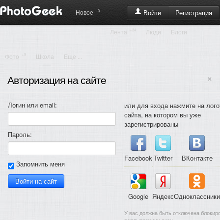
+9
Регистрация
Новое
Войти
+34
Лента
Люди
Блоги
+9
Фото
Школа
Еще ...
×
Авторизация на сайте
Логин или email:
или для входа нажмите на лого
сайта, на котором вы уже
зарегистрированы
Пароль:
Facebook
Twitter
ВКонтакте
Запомнить меня
Google
Яндекс
Одноклассники
У вас должна быть отключена блокир