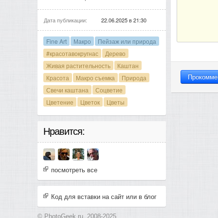
Дата публикации:
22.06.2025 в 21:30
Fine Art
Макро
Пейзаж или природа
#красотавокругнас
Дерево
Живая растительность
Каштан
Красота
Макро съемка
Природа
Свечи каштана
Соцветие
Цветение
Цветок
Цветы
Нравится:
посмотреть все
Код для вставки на сайт или в блог
© PhotoGeek.ru, 2008-2025