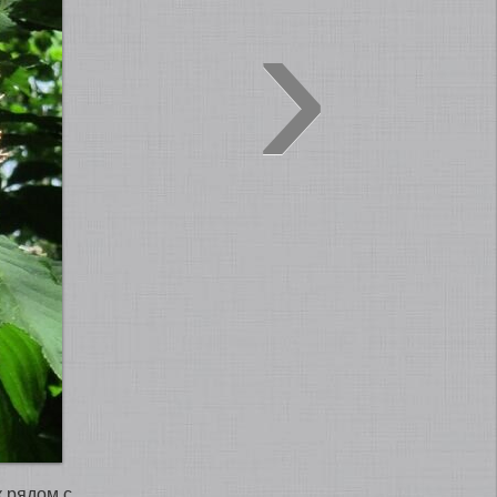
›
к рядом с