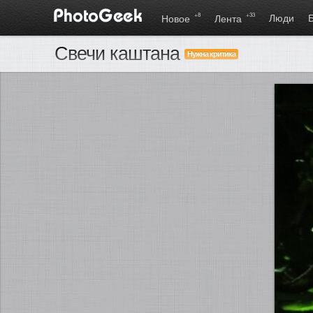
+8
+33
Люди
Новое
Лента
Свечи каштана
Нужна критика