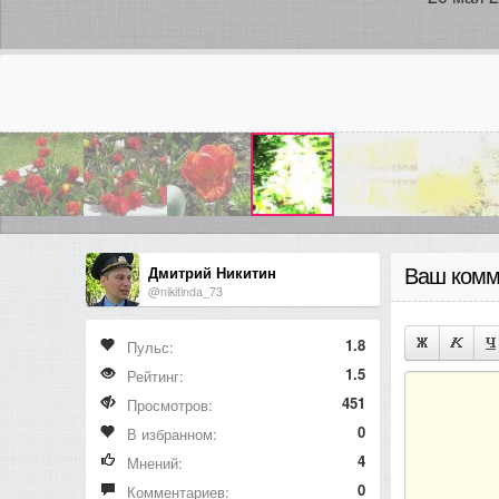
Дмитрий Никитин
Ваш комм
@nikitinda_73
1.8
Пульс:
1.5
Рейтинг:
451
Просмотров:
0
В избранном:
4
Мнений:
0
Комментариев: