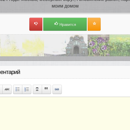
моим домом
Нравится
ентарий