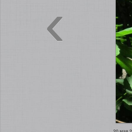
‹
20 мая 2