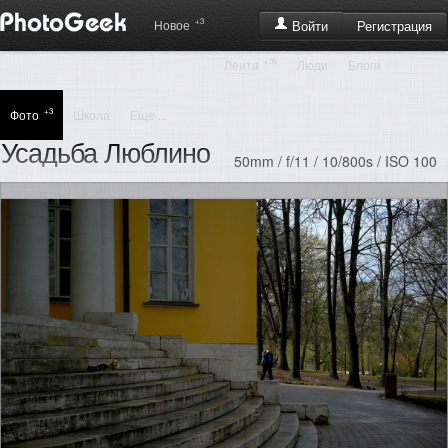
+3
Регистрация
Новое
Войти
+36
Лента
Люди
Блоги
+3
Фото
Школа
Еще ...
Усадьба Люблино
50mm / f/11 / 10/800s / ISO 100