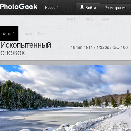
+1
Регистрация
Новое
Войти
+2
Лента
Люди
Блоги
+1
Фото
Школа
Еще ...
Ископытенный
18mm / f/11 / 1/320s / ISO 100
снежок