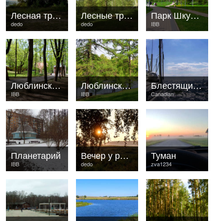
Лесная тропинка 6
Лесные тропинки 5
Парк Шкулёва
dedo
dedo
IBB
Люблинский парк
Люблинский парк
Блестящие просторы
IBB
IBB
Canadian
Планетарий
Вечер у реки.-11
Туман
IBB
dedo
zva1234