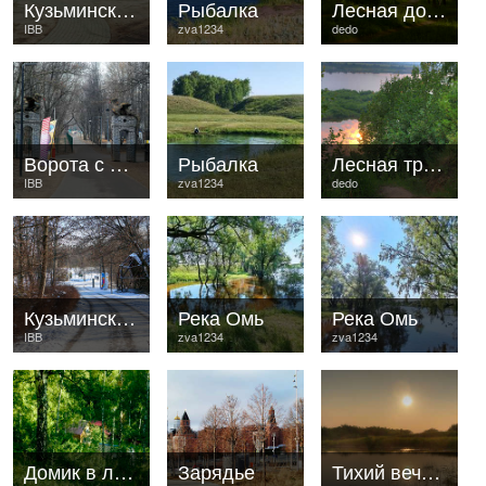
Кузьминский парк
Рыбалка
Лесная дорога...
IBB
zva1234
dedo
Ворота с драконами
Рыбалка
Лесная тропинка 4
IBB
zva1234
dedo
Кузьминский парк
Река Омь
Река Омь
IBB
zva1234
zva1234
Домик в лесу
Зарядье
Тихий вечер...