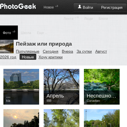
+3
Регистрация
Новое
Войти
+19
Лента
Люди
Блоги
+3
Фото
Школа
Еще ...
Пейзаж или природа
Популярные
Сегодня
Вчера
За сутки
Август
2026 год
Новые
Хочу критики
...
Апрель
Неспешность
kia
IBB
Canadian