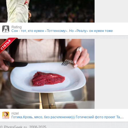
Rating
Сон - тот, кто нужен «Тоттенхэму». Но «Реалу» он нужен тоже
nizel
Готика.Кровь, мясо, без расчлененки))) Готический фото проект Тамары Нижельской и Валерии
© PhotoGeek.ru, 2008-2025