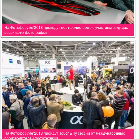
На Фотофоруме’2018 проведут портфолио-ревю с участием ведущих
российских фотографов
На Фотофоруме’2018 пройдут Touch&Try сессии от международных
производителей фототехники