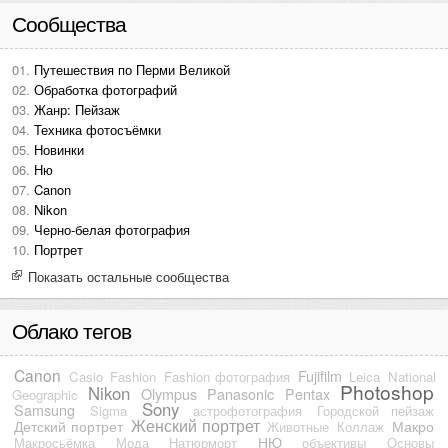
Сообщества
Путешествия по Перми Великой
Обработка фотографий
Жанр: Пейзаж
Техника фотосъёмки
Новинки
Ню
Canon
Nikon
Черно-белая фотография
Портрет
Показать остальные сообщества
Облако тегов
Canon
Fujifilm
Casio
Fashion
Fashion фотография
Leica
National
Photoshop
Nikon
Olympus
Panasonic
Pentax
Geographic
Sony
Samsung
Sigma
астрофотография
Городской пейзаж
Женский портрет
Детский портрет
Макро
Животные
Коллаж
НЮ
Макросьёмка
Мода
Натюрморт
объективы
Основы