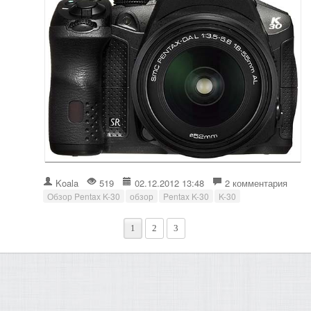
Koala
519
02.12.2012 13:48
2 комментария
Обзор Pentax K-30
обзор
Pentax K-30
K-30
1
2
3