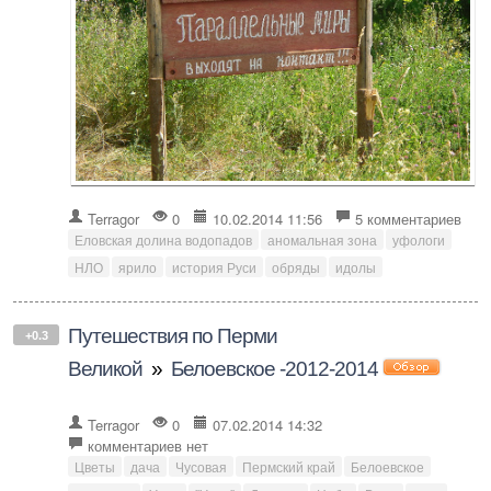
Terragor
0
10.02.2014 11:56
5 комментариев
Еловская долина водопадов
аномальная зона
уфологи
НЛО
ярило
история Руси
обряды
идолы
Путешествия по Перми
+0.3
Великой
»
Белоевское -2012-2014
Terragor
0
07.02.2014 14:32
комментариев нет
Цветы
дача
Чусовая
Пермский край
Белоевское