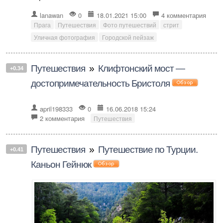
lanawan
0
18.01.2021 15:00
4 комментария
Прага
Путешествия
Фото путешествий
стрит
Уличная фотография
Городской пейзаж
Путешествия
»
Клифтонский мост —
+0.34
достопримечательность Бристоля
april198333
0
16.06.2018 15:24
2 комментария
Путешествия
Путешествия
»
Путешествие по Турции.
+0.41
Каньон Гейнюк