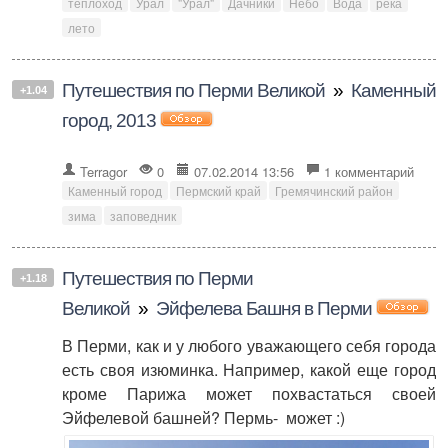
теплоход
Урал
"Урал"
Дачники
Небо
Вода
река
лето
Путешествия по Перми Великой
»
Каменный
+1.04
город, 2013
Terragor
0
07.02.2014 13:56
1 комментарий
Каменный город
Пермский край
Гремячинский район
зима
заповедник
Путешествия по Перми
+1.18
Великой
»
Эйфелева Башня в Перми
В Перми, как и у любого уважающего себя города
есть своя изюминка. Например, какой еще город
кроме Парижа может похвастаться своей
Эйфелевой башней? Пермь- может :)