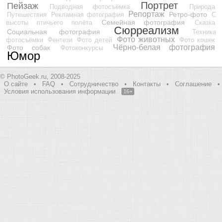
Портрет
Пейзаж
Подводная фотосъёмка
Природа
Репортаж
Ретро-фото
Путешествия
Рекламная фотография
С
Семейная фотография
высоты птичьего полёта
Сказка
Сюрреализм
Социальная фотография
Техника
Фото животных
фотосъёмки
Фентези
Фото детей
Фото кошек
Чёрно-белая фотография
Фото собак
Фотоконкурсы
Юмор
© PhotoGeek.ru, 2008-2025
О сайте
•
FAQ
•
Сотрудничество
•
Контакты
•
Соглашение
•
Условия использования информации
16+