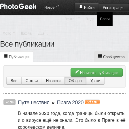
+7
Регистрация
Новое
Войти
+44
Лента
Люди
Блоги
+7
Фото
Школа
Еще ...
Все публикации
Публикации
Сообщества
Написать публикацию
Все
Статьи
Новости
Обзоры
Уроки
Путешествия
»
Прага 2020
+0.39
В начале 2020 года, когда границы были открыты
и о вирусе ещё не знали. Это было в Праге в её
королевском величие.