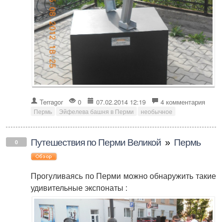
Terragor
0
07.02.2014 12:19
4 комментария
Пермь
Эйфелева башня в Перми
необычное
Путешествия по Перми Великой
»
Пермь
0
Прогуливаясь по Перми можно обнаружить такие
удивительные экспонаты :