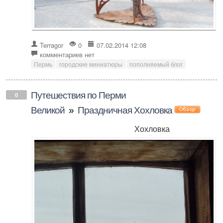
Terragor
0
07.02.2014 12:08
комментариев нет
Пермь
городские миниатюры
пополняемый блог
Путешествия по Перми
0
Великой
»
Праздничная Хохловка
Хохловка