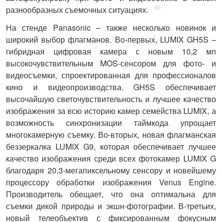
разнообразных съемочных ситуациях.
На стенде
Panasonic
– также несколько новинок и
широкий выбор флагманов. Во-первых,
LUMIX GH5S
–
гибридная цифровая камера с новым 10,2 мп
высокочувствительным MOS-сенсором для фото- и
видеосъемки, спроектированная для профессионалов
кино и видеопроизводства. GH5S обеспечивает
высочайшую светочувствительность и лучшее качество
изображения за всю историю камер семейства LUMIX, а
возможность синхронизации таймкода упрощает
многокамерную съемку. Во-вторых, новая флагманская
беззеркалка
LUMIX G9
, которая обеспечивает лучшее
качество изображения среди всех фотокамер LUMIX G
благодаря 20,3-мегапиксельному сенсору и новейшему
процессору обработки изображения Venus Engine.
Производитель обещает, что она оптимальна для
съемки дикой природы и экшн-фотографии. В-третьих,
новый телеобъектив с фиксированным фокусным