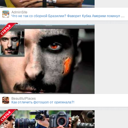
AdminSite
Что не так со сборной Бразилии? Фаворит Кубка Америки покинул турнир в первом раунде плей-офф
BeautifulPlaces
Как отличить фотошоп от оригинала?!