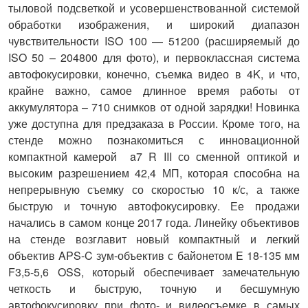
тыловой подсветкой и усовершенствованной системой
обработки изображения, и широкий диапазон
чувствительности ISO 100 — 51200 (расширяемый до
ISO 50 – 204800 для фото), и первоклассная система
автофокусировки, конечно, съемка видео в 4K, и что,
крайне важно, самое длинное время работы от
аккумулятора – 710 снимков от одной зарядки! Новинка
уже доступна для предзаказа в России. Кроме того, на
стенде можно познакомиться с инновационной
компактной камерой
a
7
R
III
со
сменной оптикой и
высоким разрешением 42,4 МП, которая способна на
непрерывную съемку со скоростью 10 к/с, а также
быструю и точную автофокусировку. Ее продажи
начались в самом конце 2017 года
.
Линейку объективов
на стенде возглавит новый компактный и легкий
объектив APS-C зум-объектив с байонетом E 18-135 мм
F3,5-5,6 OSS, который обеспечивает замечательную
четкость и быструю, точную и бесшумную
автофокусировку при фото- и видеосъемке в самых