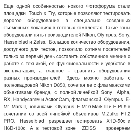
Еще одной особенностью нового Фотофорума стали
площадки
Touch
&
Try
, которые позволяют тестировать
дорогое оборудование в специально созданных
съемочных локациях в готовых комплектах. Такие зоны
оборудовали пять производителей Nikon, Olympus, Sony,
Hasselblad и Zeiss. Большое количество оборудования,
доступного для тестов, позволило сотням посетителей
только за первый день составить собственное мнение о
работе с техникой, ее функциональности и удобстве в
эксплуатации, а главное – сравнить оборудования
разных производителей. Здесь можно работать с
полнокадровой Nikon D850, сочетая ее с флагманскими
объективами бренда, c полной линейкой Sony Alpha,
RX, Handycam® и ActionCam, флагманской Olympus E-
M1 Mark II, новинками Olympus E-M10 Mark III и E-PL9 в
сочетании со всей линейкой объективов M.Zuiko F1.2
PRO. Hasselblad разрешает тестировать X1D-50c и
H6D-100c. А в тестовой зоне ZEISS проверяем