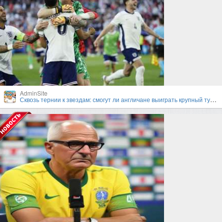
AdminSite
Сквозь тернии к звездам: смогут ли англичане выиграть крупный турнир под руководством Гарета Саутгейта?