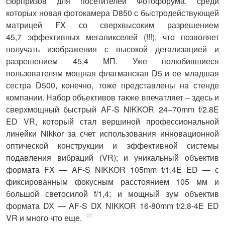
сюрпризов для посетителей Фотофорума, среди
которых новая фотокамера
D850
с быстродействующей
матрицей FX со сверхвысоким разрешением
45,7 эффективных мегапикселей (!!!), что позволяет
получать изображения с высокой детализацией и
разрешением 45,4 МП. Уже полюбившиеся
пользователям мощная флагманская
D5
и ее младшая
сестра
D500
, конечно, тоже представлены на стенде
компании. Набор объективов также впечатляет – здесь и
сверхмощный быстрый
AF-S NIKKOR 24–70mm f/2.8E
ED VR,
который стал вершиной профессиональной
линейки Nikkor за счет использования инновационной
оптической конструкции и эффективной системы
подавления вибраций (VR); и уникальный объектив
формата FX —
AF
-
S
NIKKOR
105
mm
f
/1.4
E
ED
—
с
фиксированным фокусным расстоянием 105 мм и
большой светосилой f/1,4; и мощный зум объектив
формата DX —
AF
-
S
DX
NIKKOR
16-80
mm
f
/2.8-4
E
ED
VR
и много что еще.