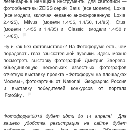
легендарные немецкие инструменты для светописи —
фотообъективы ZEISS серий Batis (все модели), Loxia
(все модели, включая недавно анонсированную Loxia
2.4/25), Milvus (модели 1.4/35, 1.4/50, 1.4/85), Otus
(модели 1.4/55 и 1.4/85) и Classic (модели 1.4/50 и
1.4/85).
Ну и как без
фотовыставок
? На Фотофоруме есть, чем
порадовать глаз взыскательной публики. Здесь можно
посмотреть выставку фотографий Дмитрия Зверева,
объединяющую нескольких известных фотографов
отчетную выставку проекта «Фотофорум на площадках
Москвы», фотокартины от National Geographic Россия
и выставку победителей конкурсов от портала
FotoSky .
Фотофорум’2018 будет идти до 14 апреля!
Для
вашего удобства регистрация на сайте будет
работать все три дня выставки. Обратите