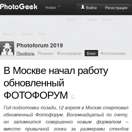
+1
Регистрация
Новое
Войти
+34
Лента
Люди
Блоги
+1
Фото
Школа
Еще ...
Photoforum 2019
Профиль
Pезюме
Фотографии
Блог
Фототехника
В Москве начал работу
обновленный
ФОТОФОРУМ
Год подготовки позади, 12 апреля в Москве стартовал
обновленный Фотофорум. Восемнадцатый по счету,
он запомнится совершенно новым форматом –
вместо привычной гонки за размерами стендов