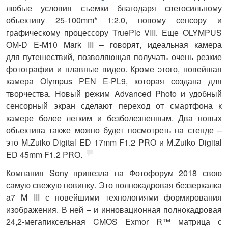
любые условия съемки благодаря светосильному
объективу 25-100mm* 1:2.0, новому сенсору и
графическому процессору TruePic VIII. Еще OLYMPUS
OM-D E-M10 Mark III – говорят, идеальная камера
для путешествий, позволяющая получать очень резкие
фотографии и плавные видео. Кроме этого, новейшая
камера Olympus PEN E-PL9, которая создана для
творчества. Новый режим Advanced Photo и удобный
сенсорный экран сделают переход от смартфона к
камере более легким и безболезненным. Два новых
объектива также можно будет посмотреть на стенде –
это M.Zuiko Digital ED 17mm F1.2 PRO и M.Zuiko Digital
ED 45mm F1.2 PRO.
Компания
Sony
привезла на Фотофорум 2018 свою
самую свежую новинку. Это полнокадровая беззеркалка
a
7
M
III
с новейшими технологиями формирования
изображения. В ней – и инновационная полнокадровая
24,2-мегапиксельная CMOS Exmor R™ матрица с