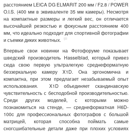
расстоянием LEICA DG ELMARIT 200 мм / F2.8 / POWER
O.I.S. (400 мм в эквиваленте 35 мм камеры). Несмотря
на компактные размеры и легкий вес, он отличается
высочайшей резкостью и фокусным расстоянием 400
мм, что идеально подходит для спортивной фотографии
и съемки диких животных.
Впервые свои новинки на Фотофоруме показывает
шведский производитель
Hasselblad
, который привез
сюда свою первую ультралегкую среднеформатную
беззеркальную камеру
X1D
. Она эргономична и
компактна, при этом предлагает незабываемый опыт
использования. X1D объединяет скандинавскую
чувствительность с бесподобной производительностью.
Среди других моделей, с которыми можно
познакомиться на стенде, — среднеформатная
H6D-
100c
для профессиональных фотографов с большой
матрицей, которая способна поймать самые
сногсшибательные детали даже при плохих условиях