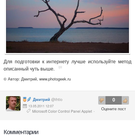
Для подготовки к интернету лучше используйте метод
описанный чуть выше.
© Автор: Дмитрий,
www.photogeek.ru
Дмитрий
@ihtio
0
13.05.2011 12:07
Оцените пост
Microsoft Color Control Panel Applet
·
Цветовой профиль
Калибровка
·
·
Гамут
Комментарии