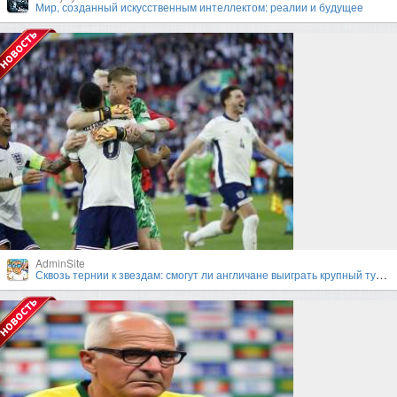
Мир, созданный искусственным интеллектом: реалии и будущее
AdminSite
Сквозь тернии к звездам: смогут ли англичане выиграть крупный турнир под руководством Гарета Саутгейта?