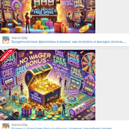
AdminSite
Бездепозитные фриспины в казино: как получить и выгодно использовать?
AdminSite
Казино с бонусами без отыгрыша: главная специфика промо