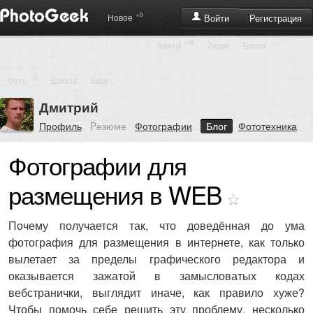
+9
Регистрация
Новое
Войти
+34
Лента
Люди
Блоги
+9
Фото
Школа
Еще ...
Дмитрий
Профиль
Pезюме
Фотографии
Блог
Фототехника
Фотографии для
размещения в WEB
Почему получается так, что доведённая до ума
фотография для размещения в интернете, как только
вылетает за пределы графического редактора и
оказывается зажатой в замысловатых кодах
вебстранички, выглядит иначе, как правило хуже?
Чтобы помочь себе решить эту проблему, несколько