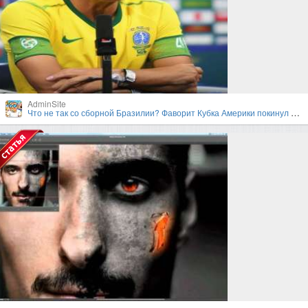
AdminSite
Что не так со сборной Бразилии? Фаворит Кубка Америки покинул турнир в первом раунде плей-офф