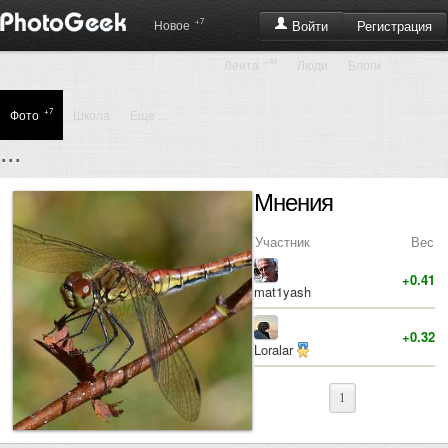
+7
Регистрация
Новое
Войти
+44
Лента
Люди
Блоги
+7
Фото
Школа
Еще ...
...
Мнения
Участник
Вес
+0.41
mat1yash
+0.32
Loralar
1