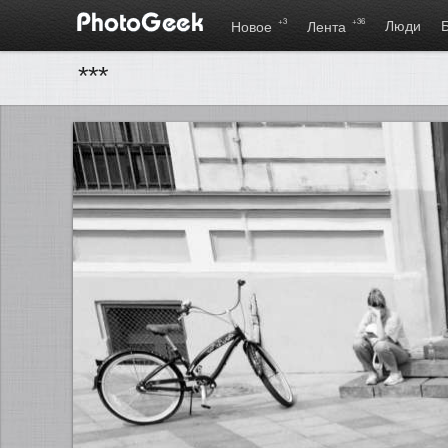
+3
+36
Люди
Новое
Лента
***