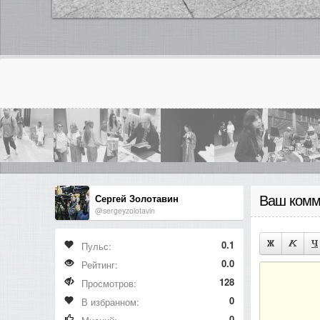
Сергей Золотавин
Ваш комм
@sergeyzolotavin
0.1
Пульс:
0.0
Рейтинг:
128
Просмотров:
0
В избранном:
0