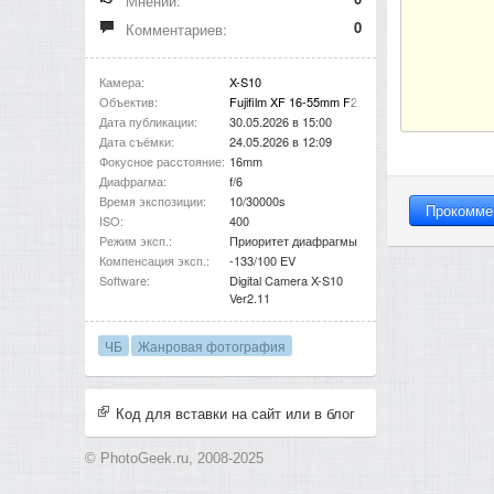
Мнений:
0
Комментариев:
Камера:
X-S10
Объектив:
Fujifilm XF 16-55mm F2.8 R LM WR
Дата публикации:
30.05.2026 в 15:00
Дата съёмки:
24.05.2026 в 12:09
Фокусное расстояние:
16mm
Диафрагма:
f/6
Время экспозиции:
10/30000s
ISO:
400
Режим эксп.:
Приоритет диафрагмы
Компенсация эксп.:
-133/100 EV
Software:
Digital Camera X-S10
Ver2.11
ЧБ
Жанровая фотография
Код для вставки на сайт или в блог
© PhotoGeek.ru, 2008-2025