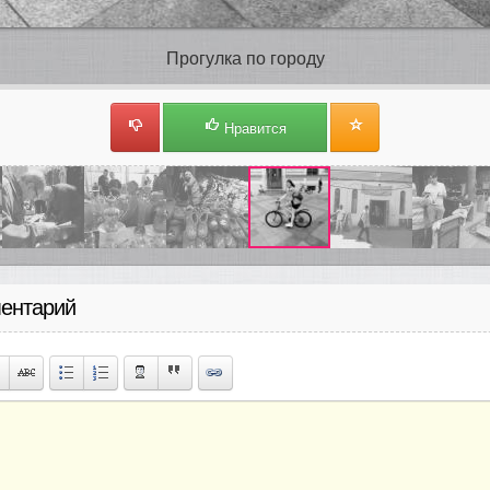
Прогулка по городу
Нравится
ентарий