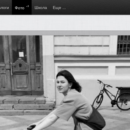
Блоги
+3
Школа
Еще ...
Фото