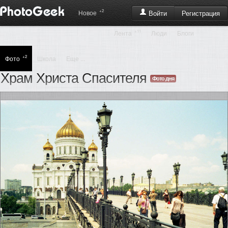
+2
Регистрация
Новое
Войти
+11
Лента
Люди
Блоги
+2
Фото
Школа
Еще ...
Храм Христа Спасителя
Фото дня