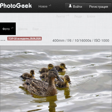
+1
Регистрация
Новое
Войти
+31
Лента
Люди
Блоги
+1
Фото
Школа
Еще ...
...
TOP-10 за неделю, 28.06.2026
400mm / f/6 / 10/16000s / ISO 1000