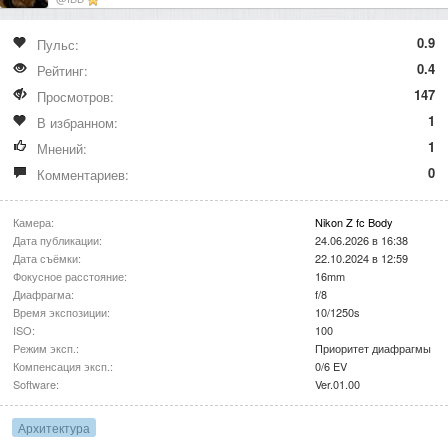
0.9
Пульс:
0.4
Рейтинг:
147
Просмотров:
1
В избранном:
1
Мнений:
0
Комментариев:
Камера:
Nikon Z fc Body
Дата публикации:
24.06.2026 в 16:38
Дата съёмки:
22.10.2024 в 12:59
Фокусное расстояние:
16mm
Диафрагма:
f/8
Время экспозиции:
10/1250s
ISO:
100
Режим эксп.:
Приоритет диафрагмы
Компенсация эксп.:
0/6 EV
Software:
Ver.01.00
Архитектура