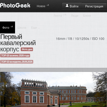
+8
Регистрация
Новое
Войти
+34
Лента
Люди
Блоги
+8
Фото
Школа
Еще ...
Первый
16mm / f/8 / 10/1250s / ISO 100
кавалерский
корпус
Фото дня
TOP-20 за июнь 2026 года
TOP-10 за неделю, 28.06.2026