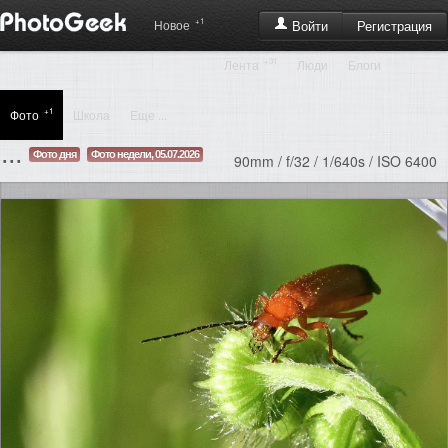
+1
Регистрация
Новое
Войти
+31
Лента
Люди
Блоги
+1
Фото
Школа
Еще ...
...
Фото дня
Фото недели, 05.07.2026
90mm / f/32 / 1/640s / ISO 6400