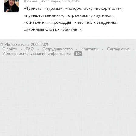
Добавил
izgk
• 11 марта, 10:59, 2013
«Туристы - туризм», «покорение», «покорители»,
«путешественники», «странники», «путники»,
«скитание», «проходцы» - это так, к сведению,
синонимы слова - «Хайтинг».
© PhotoGeek.ru, 2008-2025
О сайте
•
FAQ
•
Сотрудничество
•
Контакты
•
Соглашение
•
Условия использования информации
16+