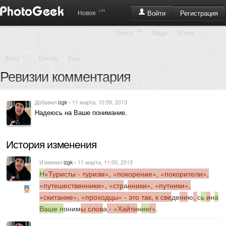
+11
Регистрация
Новое
Войти
+50
Лента
Люди
Блоги
+11
Фото
Школа
Еще ...
Ревизии комментария
Добавил
izgk
• 11 марта, 10:59, 2013
Надеюсь на Ваше понимание.
История изменения
Изменил
izgk
• 11 марта, 11:00, 2013
Н
«Туристы - туризм», «покорение», «покорители»,
«путешественники», «стр
а
нники», «путники»,
«скитание», «проходцы» - это так, к све
де
ни
ю
,
с
ь
и
н
а
Ваше п
оним
ы слов
а
- «Хайти
н
ие
г»
.