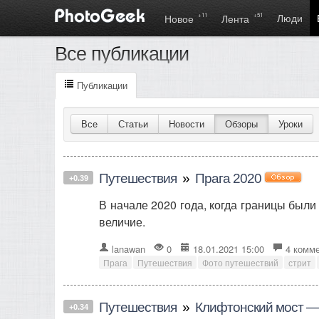
+11
+51
Люди
Новое
Лента
Все публикации
Публикации
Все
Статьи
Новости
Обзоры
Уроки
Путешествия
»
Прага 2020
+0.39
В начале 2020 года, когда границы были
величие.
lanawan
0
18.01.2021 15:00
4 комм
Прага
Путешествия
Фото путешествий
стрит
Путешествия
»
Клифтонский мост —
+0.34