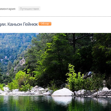
мментария
Путешествия
ии. Каньон Гейнюк