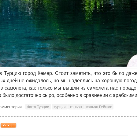
 Турцию город Кемер. Стоит заметить, что это было даж
лых дней не ожидалось, но мы надеялись на хорошую погод
з самолета, как только мы вышли из самолета нас порад
о было достаточно сыро, особенно в сравнении с арабскими
комментария
Фото Турции
турция
каньон
каньон Гейнюк