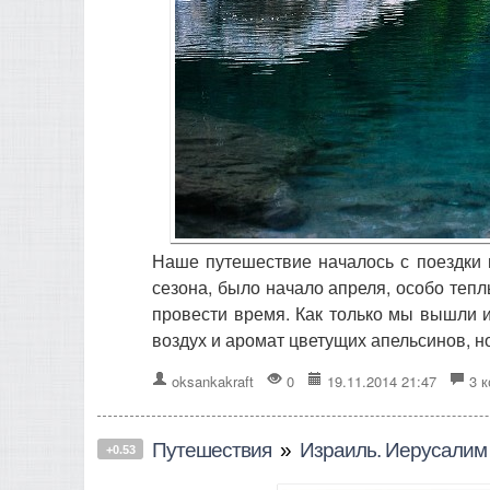
Наше путешествие началось с поездки в
сезона, было начало апреля, особо теп
провести время. Как только мы вышли и
воздух и аромат цветущих апельсинов, н
oksankakraft
0
19.11.2014 21:47
3 
Путешествия
»
Израиль. Иерусалим
+0.53