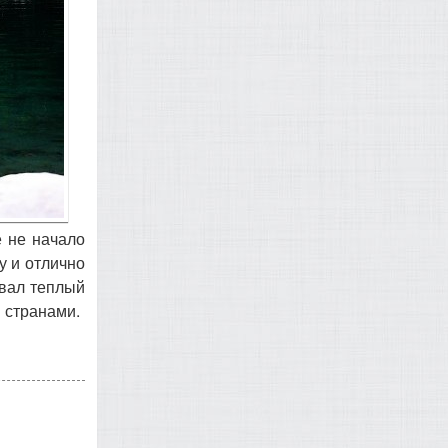
е не начало
у и отлично
овал теплый
 странами.