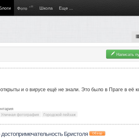
Блоги
+11
Школа
Еще ...
Фото
Написать п
 открыты и о вирусе ещё не знали. Это было в Праге в её 
ентария
Уличная фотография
Городской пейзаж
 достопримечательность Бристоля