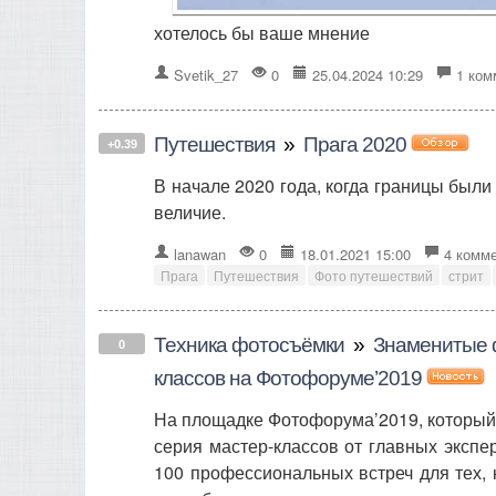
хотелось бы ваше мнение
Svetik_27
0
25.04.2024 10:29
1 ком
Путешествия
»
Прага 2020
+0.39
В начале 2020 года, когда границы были
величие.
lanawan
0
18.01.2021 15:00
4 комм
Прага
Путешествия
Фото путешествий
стрит
Техника фотосъёмки
»
Знаменитые 
0
классов на Фотофоруме’2019
На площадке Фотофорума’2019, который 
серия мастер-классов от главных экспе
100 профессиональных встреч для тех, 