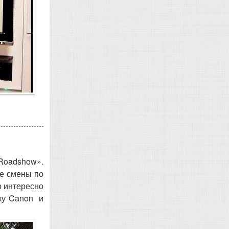
 Roadshow».
е смены по
о интересно
ику Canon и