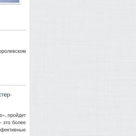
королевском
тер-
о», пройдет
– это более
эффективные