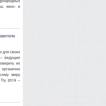
дународных
а, кино- и
авители
и для своих
 – ведущие
оверить их
 органично
всему миру
Try 2019 –