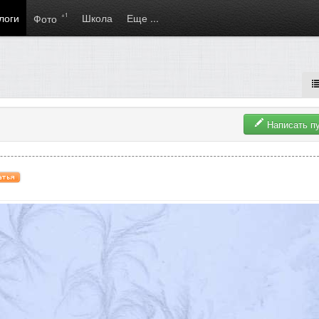
логи
+1
Школа
Еще ...
Фото
Написать п