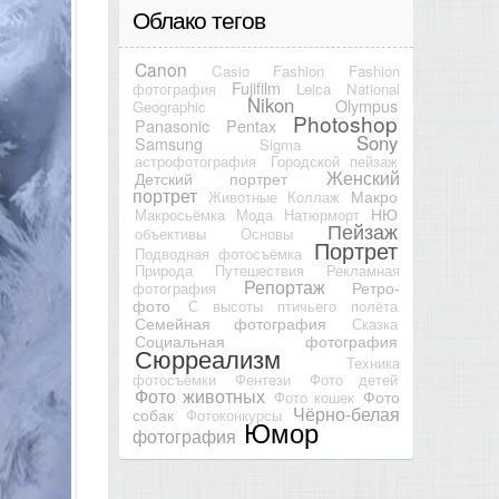
Облако тегов
Canon
Casio
Fashion
Fashion
Fujifilm
фотография
Leica
National
Nikon
Olympus
Geographic
Photoshop
Panasonic
Pentax
Sony
Samsung
Sigma
астрофотография
Городской пейзаж
Женский
Детский портрет
портрет
Макро
Животные
Коллаж
НЮ
Макросьёмка
Мода
Натюрморт
Пейзаж
объективы
Основы
Портрет
Подводная фотосъёмка
Природа
Путешествия
Рекламная
Репортаж
Ретро-
фотография
фото
С высоты птичьего полёта
Семейная фотография
Сказка
Социальная фотография
Сюрреализм
Техника
фотосъёмки
Фентези
Фото детей
Фото животных
Фото
Фото кошек
Чёрно-белая
собак
Фотоконкурсы
Юмор
фотография