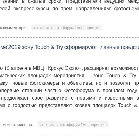
 знаний в сжатые сроки. Представители ведущих меж
елей экспресс-курсы по трем направлениям: фотосъемк
4 комментария
#техника #фотофорум #мероприятие
е’2019 зону Touch & Try сформируют главные предст
по 13 апреля в МВЦ «Крокус Экспо», расширяет возможност
ематических площадок мероприятия – зоне Touch & Try
ажут новые фотокамеры и объективы, но и позволят пр
, впервые ставший частью Фотофорума в прошлом году,
 продолжает свое развитие с новыми и известными 
ма с гордостью представляют хозяев площадок Touch & 
комментариев нет
#техника #фотофорум #мероприятие