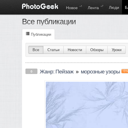
+1
+7
Люди
Б
Новое
Лента
Все публикации
Публикации
Все
Статьи
Новости
Обзоры
Уроки
Жанр: Пейзаж
»
морозные узоры
0