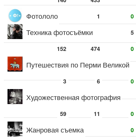
140
433
Фотололо
1
0
Техника фотосъёмки
5
152
474
0
Путешествия по Перми Великой
3
6
0
Художественная фотография
59
11
0
Жанровая съемка
0