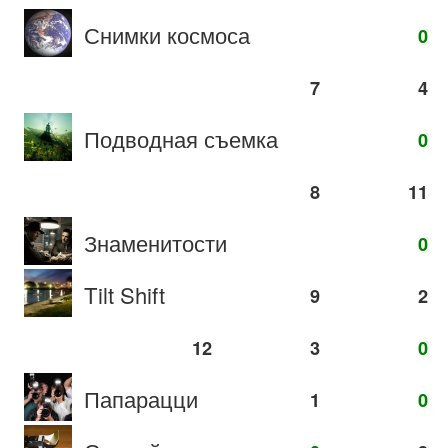
Снимки космоса
0
7
4
Подводная съемка
0
8
11
Знаменитости
0
Tilt Shift
9
2
12
3
0
Папарацци
1
0