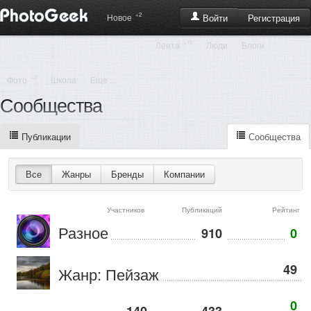
+2
Регистрация
Новое
Войти
+11
Лента
Люди
Блоги
+2
Фото
Школа
Еще ...
Сообщества
Публикации
Сообщества
Все
Жанры
Бренды
Компании
Участников
Публикаций
Рейтинг
Разное
910
0
49
Жанр: Пейзаж
0