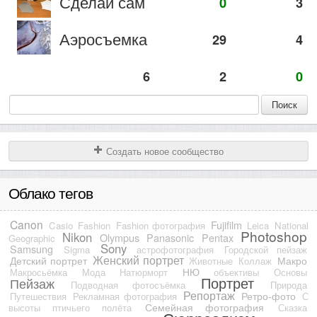
Сделай сам
0
3
Аэросъемка
29
4
6
2
0
Поиск
Создать новое сообщество
Облако тегов
Canon
Fujifilm
Casio
Fashion
Fashion фотография
Leica
National
Photoshop
Nikon
Olympus
Panasonic
Pentax
Geographic
Sony
Samsung
Sigma
астрофотография
Городской пейзаж
Женский портрет
Детский портрет
Макро
Животные
Коллаж
НЮ
Макросьёмка
Мода
Натюрморт
объективы
Основы
Портрет
Пейзаж
Подводная фотосъёмка
Природа
Репортаж
Ретро-фото
Путешествия
Рекламная фотография
С
Семейная фотография
высоты птичьего полёта
Сказка