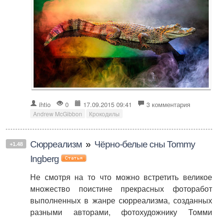
ihtio
0
17.09.2015 09:41
3 комментария
Andrew McGibbon
Крокодилы
Сюрреализм
»
Чёрно-белые сны Tommy
+1.48
Ingberg
Не смотря на то что можно встретить великое
множество поистине прекрасных фоторабот
выполненных в жанре сюрреализма, созданных
разными авторами, фотохудожнику Томми