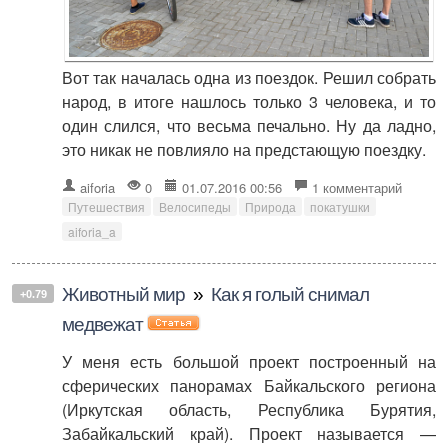
Вот так началась одна из поездок. Решил собрать
народ, в итоге нашлось только 3 человека, и то
один слился, что весьма печально. Ну да ладно,
это никак не повлияло на предстающую поездку.
aiforia
0
01.07.2016 00:56
1 комментарий
Путешествия
Велосипеды
Природа
покатушки
aiforia_a
Животный мир
»
Как я голый снимал
+0.79
медвежат
У меня есть большой проект построенный на
сферических панорамах Байкальского региона
(Иркутская область, Республика Бурятия,
Забайкальский край). Проект называется —