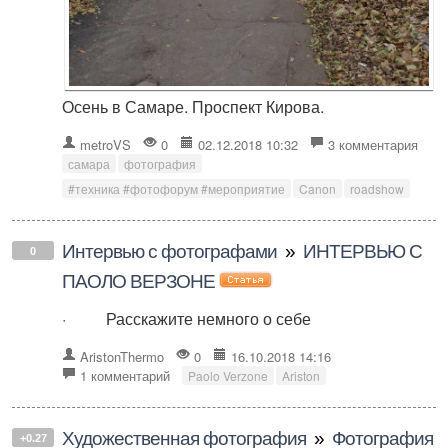
Осень в Самаре. Проспект Кирова.
metroVS
0
02.12.2018 10:32
3 комментария
самара
фотография
#техника #фотофорум #мероприятие
Canon
roadshow
Интервью с фотографами
»
ИНТЕРВЬЮ С
0
ПАОЛО ВЕРЗОНЕ
· Расскажите немного о себе
AristonThermo
0
16.10.2018 14:16
1 комментарий
Paolo Verzone
Ariston
Художественная фотография
»
Фотография
+0.27