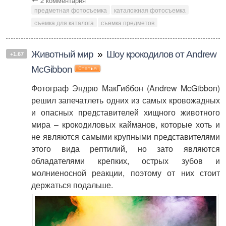
2 комментария
предметная фотосъемка
каталожная фотосъемка
съемка для каталога
съемка предметов
Животный мир
»
Шоу крокодилов от Andrew
+1.67
McGibbon
Фотограф Эндрю МакГиббон (Andrew McGibbon)
решил запечатлеть одних из самых кровожадных
и опасных представителей хищного животного
мира – крокодиловых кайманов, которые хоть и
не являются самыми крупными представителями
этого вида рептилий, но зато являются
обладателями крепких, острых зубов и
молниеносной реакции, поэтому от них стоит
держаться подальше.