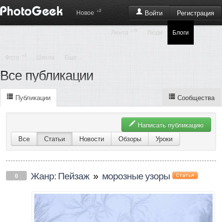
+2
Регистрация
Новое
Войти
+18
Лента
Люди
Блоги
+2
Фото
Школа
Еще ...
Все публикации
Публикации
Сообщества
Написать публикацию
Все
Статьи
Новости
Обзоры
Уроки
Жанр: Пейзаж
»
морозные узоры
0