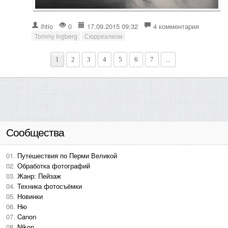
ihtio
0
17.09.2015 09:32
4 комментария
Tommy Ingberg
Сюрреализм
1
2
3
4
5
6
7
...
Сообщества
Путешествия по Перми Великой
Обработка фотографий
Жанр: Пейзаж
Техника фотосъёмки
Новинки
Ню
Canon
Nikon