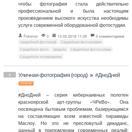
чтобы фотография стала действительно
профессиональной и была настоящим
произведением высокого искусства необходимы
услуги современной оборудованной фотостудии.
Fotomor
0
13.02.2018 11:05
5 комментариев
свадебный фотограф
Свадебная фотография
Свадебное фото
свадьба
Свадебная фотосъёмка
Свадебное позирование
Уличная фотография (город)
»
#ДноДней
0
#ДноДней – серия кибернаивных полотен
красноярской арт-группы «ЧРеВо». Она
посвящена бытовым проблемам, базирующимся
на составляющих всем известной пирамиды
Маслоу. Но это не пресловутый декаданс,
данный в преломлении современных реалий: