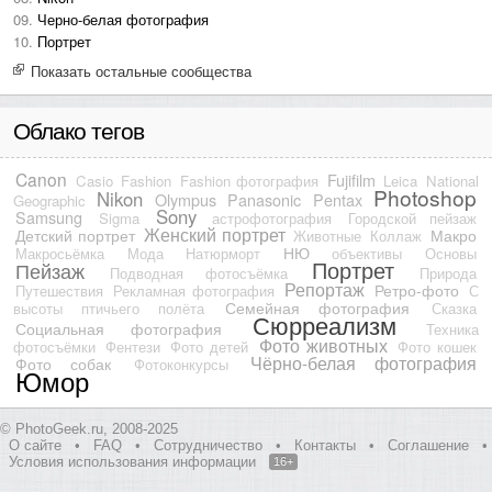
Черно-белая фотография
Портрет
Показать остальные сообщества
Облако тегов
Canon
Fujifilm
Casio
Fashion
Fashion фотография
Leica
National
Photoshop
Nikon
Olympus
Panasonic
Pentax
Geographic
Sony
Samsung
Sigma
астрофотография
Городской пейзаж
Женский портрет
Детский портрет
Макро
Животные
Коллаж
НЮ
Макросьёмка
Мода
Натюрморт
объективы
Основы
Портрет
Пейзаж
Подводная фотосъёмка
Природа
Репортаж
Ретро-фото
Путешествия
Рекламная фотография
С
Семейная фотография
высоты птичьего полёта
Сказка
Сюрреализм
Социальная фотография
Техника
Фото животных
фотосъёмки
Фентези
Фото детей
Фото кошек
Чёрно-белая фотография
Фото собак
Фотоконкурсы
Юмор
© PhotoGeek.ru, 2008-2025
О сайте
•
FAQ
•
Сотрудничество
•
Контакты
•
Соглашение
•
Условия использования информации
16+