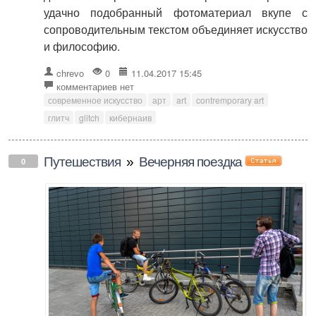
удачно подобранный фотоматериал вкупе с
сопроводительным текстом объединяет искусство
и философию.
chrevo
0
11.04.2017 15:45
комментариев нет
современное искусство
арт
art
contremporary art
глитч
glitch
кибернаив
Путешествия
»
Вечерняя поездка
0