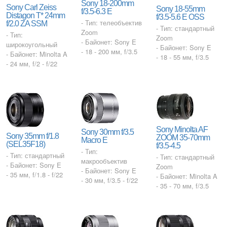
Sony 18-200mm
Sony Carl Zeiss
Sony 18-55mm
f/3.5-6.3 E
Distagon T* 24mm
f/3.5-5.6 E OSS
- Тип: телеобъектив
f/2.0 ZA SSM
- Тип: стандартный
Zoom
- Тип:
Zoom
- Байонет: Sony E
широкоугольный
- Байонет: Sony E
- 18 - 200 мм, f/3.5
- Байонет: Minolta A
- 18 - 55 мм, f/3.5
- 24 мм, f/2 - f/22
Sony Minolta AF
Sony 30mm f/3.5
Sony 35mm f/1.8
ZOOM 35-70mm
Macro E
(SEL35F18)
f/3.5-4.5
- Тип:
- Тип: стандартный
- Тип: стандартный
макрообъектив
- Байонет: Sony E
Zoom
- Байонет: Sony E
- 35 мм, f/1.8 - f/22
- Байонет: Minolta A
- 30 мм, f/3.5 - f/22
- 35 - 70 мм, f/3.5