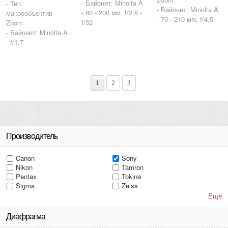
- Байонет: Minolta A
- Тип:
- Байонет: Minolta A
- 80 - 200 мм, f/2.8 -
макрообъектив
- 70 - 210 мм, f/4.5
f/32
Zoom
- Байонет: Minolta A
- f/1.7
1
2
3
Производитель
Canon
Sony
Nikon
Tamron
Pentax
Tokina
Sigma
Zeiss
Ещё
Диафрагма