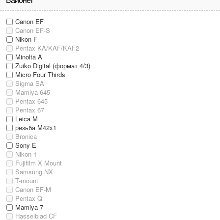
Байонет
Canon EF
Canon EF-S
Nikon F
Pentax KA/KAF/KAF2
Minolta A
Zuiko Digital (формат 4/3)
Micro Four Thirds
Sigma SA
Mamiya 645
Pentax 645
Pentax 67
Leica M
резьба M42x1
Bronica
Sony E
Nikon 1
Fujifilm X Mount
Samsung NX
T-mount
Canon EF-M
Pentax Q
Mamiya 7
Hasselblad CF