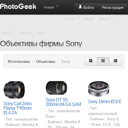
+7
Регистрация
Новое
Войти
+42
Лента
Люди
Блоги
+7
Фото
Школа
Еще ...
Объективы фирмы Sony
Фототехника
/
Объективы
/
Sony
Sony DT 55-
Sony 16mm f/2.8 E
Sony Carl Zeiss
200mm f/4-5.6 SAM
- Тип:
Planar T*85mm
- Тип: телеобъектив
f/1.4 ZA
широкоугольный
Zoom
- Байонет: Sony E
- Тип: телеобъектив
- Байонет: Minolta A
- 16 мм, f/2.8 - f/22
- Байонет: Minolta A
- 55 - 200 мм, f/4