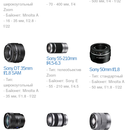
- 500 мм, f/4 - f/32
широкоугольный
- 70 - 400 мм, f/4
Zoom
- Байонет: Minolta A
- 16 - 35 мм, f/2.8 -
f/22
Sony 55-210mm
f/4.5-6.3
Sony DT 35mm
- Тип: телеобъектив
Sony 50mm f/1.8
f/1.8 SAM
Zoom
- Тип: стандартный
- Тип:
- Байонет: Sony E
- Байонет: Minolta A
широкоугольный
- 55 - 210 мм, f/4.5
- 50 мм, f/1.8 - f/22
- Байонет: Minolta A
- 35 мм, f/1.8 - f/22