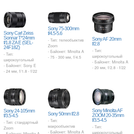
Sony 75-300mm
Sony Carl Zeiss
f/4.5-5.6
Sonnar T*24mm
Sony AF 20mm
- Тип: телеобъектив
f/1.8 ZA E (SEL-
f/2.8
Zoom
24F18Z)
- Тип:
- Байонет: Minolta A
- Тип:
широкоугольный
- 75 - 300 мм, f/4.5
широкоугольный
- Байонет: Minolta A
- Байонет: Sony E
- 20 мм, f/2.8 - f/22
- 24 мм, f/1.8 - f/22
Sony Minolta AF
Sony 24-105mm
Sony 50mm f/2.8
ZOOM 20-35mm
f/3.5-4.5
- Тип:
f/3.5-4.5
- Тип: стандартный
макрообъектив
- Тип:
Zoom
- Байонет: Minolta A
широкоугольный
- Байонет: Minolta A