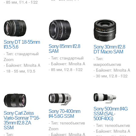
- 85 мм, f/1.4 - f/22
Sony DT 18-55mm
Sony 85mm f/2.8
f/3.5-5.6
Sony 30mm f/2.8
SAM
DT Macro SAM
- Тип: стандартный
- Тип: стандартный
- Тип:
Zoom
- Байонет: Minolta A
макрообъектив
- Байонет: Minolta A
- 85 мм, f/2.8 - f/22
- Байонет: Minolta A
- 18 - 55 мм, f/3.5
- 30 мм, f/2.8 - f/22
Sony 500mm f/4G
Sony 70-400mm
Sony Carl Zeiss
SSM (SAL-
f/4-5.6G SSM
Vario-Sonnar T*16-
500F40G)
- Тип: телеобъектив
35mm f/2.8 ZA
- Тип: телеобъектив
SSM
Zoom
- Байонет: Minolta A
- Тип:
- Байонет: Minolta A