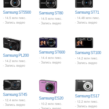
Samsung ST5500
Samsung ST71
Samsung ST80
- 14.5 млн пикс.
- 14.48 млн пикс.
- 14.5 млн пикс.
- Запись видео
- Запись видео
- Запись видео
Samsung ST600
Samsung ST100
Samsung PL200
- 14.4 млн пикс.
- 14.2 млн пикс.
- 14.2 млн пикс.
- Запись видео
- Запись видео
- Запись видео
Samsung ST45
Samsung ES17
Samsung ES20
- 12.4 млн пикс.
- 12.2 млн пикс.
- 10.2 млн пикс.
- Запись видео
- Запись видео
- Запись видео