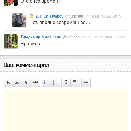
Это с тех времён?
Yuri Chistyakov
@Yurich88
• 11 мая, 18:22, 2015
Нет, вполне современная…
Владимир Милешкин
@vmileshkin
• 12 июня, 20:47, 2023
Нравится
Ваш комментарий