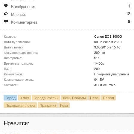
1
В избранном:
12
Мнений:
5
Комментариев:
Камера:
Canon EOS 1000D
Дата публикации:
09.05.2015 в 23:21
Дата съёмки:
9.05.2015 в 15:46
Фокусное расстояние:
200mm
Диафрагма:
f/11
Время экспозиции:
1/400s
ISO:
200
Режим эксп.:
Приоритет диафрагмы
Компенсация эксп.:
0/1 EV
Software:
ACDSee Pro 5
Город
9 мая
Города России
День Победы
Нева
Парад
Подводная лодка
Праздник
Река
Нравится: