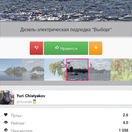
Дизель-электрическая подлодка "Выборг"
Нравится
Yuri Chistyakov
@Yurich88
2.6
Пульс:
4.0
Рейтинг:
1 038
Просмотров: