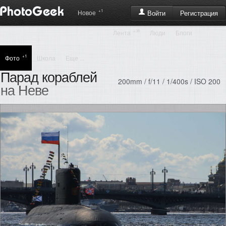
+1
Регистрация
Новое
Войти
+38
Лента
Люди
Блоги
+1
Фото
Школа
Еще ...
Парад кораблей
200mm / f/11 / 1/400s / ISO 200
на Неве