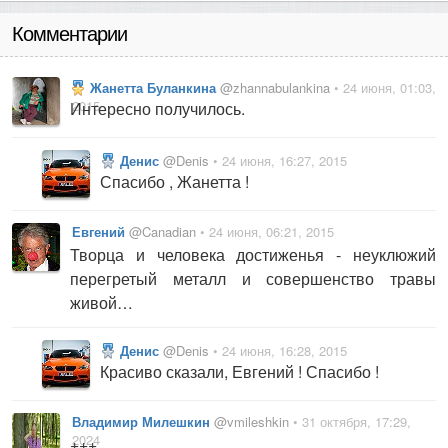
Комментарии
Жанетта Буланкина
@zhannabulankina
• 24 июня, 01:03,
2015
Интересно получилось.
Денис
@Denis
• 24 июня, 16:27, 2015
Спасибо , Жанетта !
Евгений
@Canadian
• 24 июня, 06:21, 2015
Творца и человека достиженья - неуклюжий
перегретый металл и совершенство травы
живой…
Денис
@Denis
• 24 июня, 16:28, 2015
Красиво сказали, Евгений ! Спасибо !
Владимир Милешкин
@vmileshkin
• 31 октября, 17:29,
2024
+++