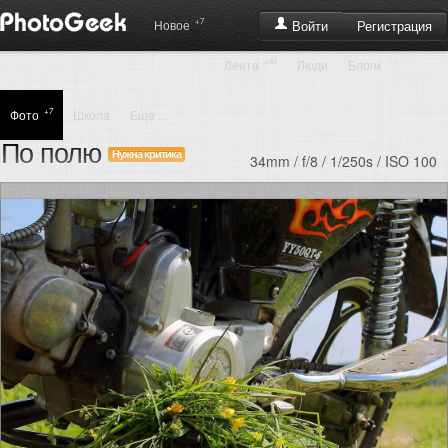
+7
Регистрация
Новое
Войти
+44
Лента
Люди
Блоги
+7
Фото
Школа
Еще ...
По полю
Нужна критика
34mm / f/8 / 1/250s / ISO 100