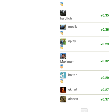
+0.35
hardfich
mozik
+0.36
njkzy
+0.29
+0.32
Maximum
bolt67
+0.29
qk_art
+0.27
alb629
+0.37
1