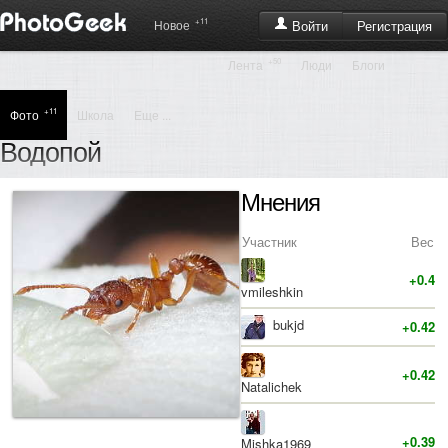
+11
Регистрация
Новое
Войти
+50
Лента
Люди
Блоги
+11
Фото
Школа
Еще ...
Водопой
Мнения
Участник
Вес
+0.4
vmileshkin
bukjd
+0.42
+0.42
Natalichek
+0.39
Mishka1969