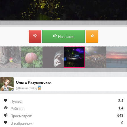
Нравится
Ольга Разумовская
@Razumovskaj
2.4
Пульс:
1.4
Рейтинг:
643
Просмотров:
0
В избранном: