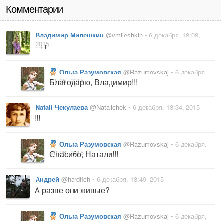
Комментарии
Владимир Милешкин
@vmileshkin
• 6 декабря, 18:08,
2015
+++
Ольга Разумовская
@Razumovskaj
• 6 декабря,
21:05, 2015
Благодарю, Владимир!!!
Natali Чекулаева
@Natalichek
• 6 декабря, 18:34, 2015
!!!
Ольга Разумовская
@Razumovskaj
• 6 декабря,
20:26, 2015
Спасибо, Натали!!!
Андрей
@hardfich
• 6 декабря, 18:49, 2015
А разве они живые?
Ольга Разумовская
@Razumovskaj
• 6 декабря,