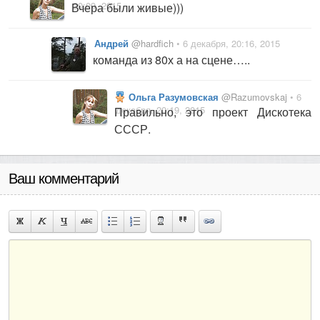
20:09, 2015
Вчера были живые)))
Андрей
@hardfich
• 6 декабря, 20:16, 2015
команда из 80х а на сцене…..
Ольга Разумовская
@Razumovskaj
• 6
декабря, 20:19, 2015
Правильно, это проект Дискотека
СССР.
Ваш комментарий