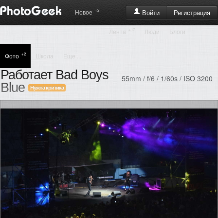
+2
Регистрация
Новое
Войти
+17
Лента
Люди
Блоги
+2
Фото
Школа
Еще ...
Работает Bad Boys
55mm / f/6 / 1/60s / ISO 3200
Blue
Нужна критика