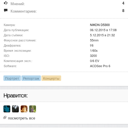
4
Мнений:
8
Комментариев:
Камера:
NIKON D5300
Дата публикации:
06.12.2015 в 17:08
Дата съёмки:
5.12.2015 в 21:32
Фокусное расстояние:
55mm
Диафрагма:
f/6
Время экспозиции:
1/60s
ISO:
3200
Компенсация эксп.:
0/6 EV
Software:
ACDSee Pro 6
Портрет
Репортаж
Концерты
Нравится:
посмотреть все