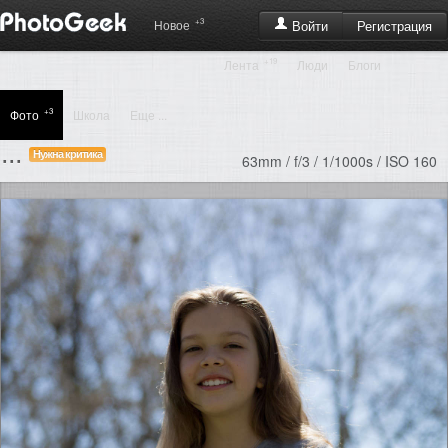
+3
Регистрация
Новое
Войти
+19
Лента
Люди
Блоги
+3
Фото
Школа
Еще ...
...
Нужна критика
63mm / f/3 / 1/1000s / ISO 160