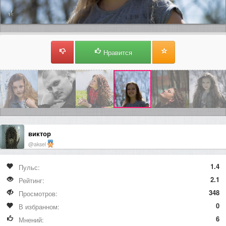
Нравится
виктор
@aksel
1.4
Пульс:
2.1
Рейтинг:
348
Просмотров:
0
В избранном:
6
Мнений: