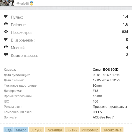
@juriy68
1.4
Пульс:
1.6
Рейтинг:
834
Просмотров:
0
В избранном:
4
Мнений:
3
Комментариев:
Камера:
Canon EOS 600D
Дата публикации:
02.01.2016 в 17:19
Дата съёмки:
17.05.2014 в 12:29
Фокусное расстояние:
90mm
Диафрагма:
f/13
Время экспозиции:
1/200s
ISO:
100
Режим эксп.:
Приоритет диафрагмы
Компенсация эксп.:
0/1 EV
Software:
ACDSee Pro 7
Еда
Макро
Juriy68
Гусеница
Жизнь
Микромир
Насекомые