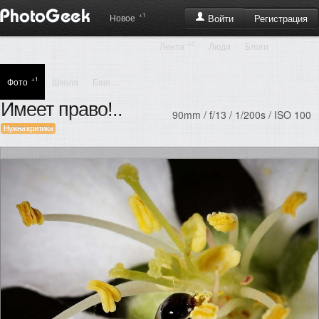
+1
Регистрация
Новое
Войти
+2
Лента
Люди
Блоги
+1
Фото
Школа
Еще ...
Имеет право!..
90mm / f/13 / 1/200s / ISO 100
Нужна критика