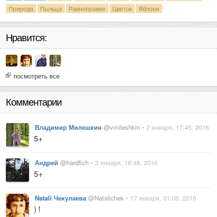
Природа
Пыльца
Равноправие
Цветок
Яблоня
Нравится:
посмотреть все
Комментарии
Владимир Милешкин
@vmileshkin
• 2 января, 17:45, 2016
5+
Андрей
@hardfich
• 3 января, 18:48, 2016
5+
Natali Чекулаева
@Natalichek
• 17 января, 01:06, 2016
) !