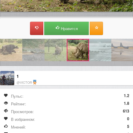
Нравится
1
@VICTOR
1.2
Пульс:
1.8
Рейтинг:
613
Просмотров:
0
В избранном:
5
Мнений: