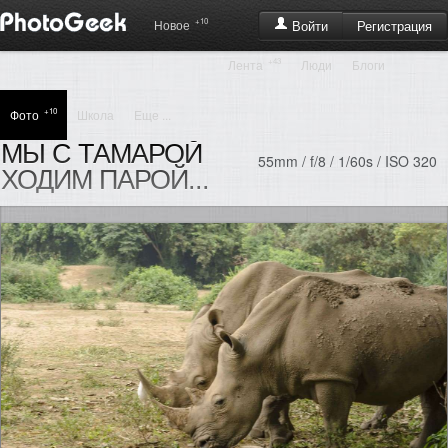
+10
Регистрация
Новое
Войти
+43
Лента
Люди
Блоги
+10
Фото
Школа
Еще ...
МЫ С ТАМАРОЙ
55mm / f/8 / 1/60s / ISO 320
ХОДИМ ПАРОЙ...