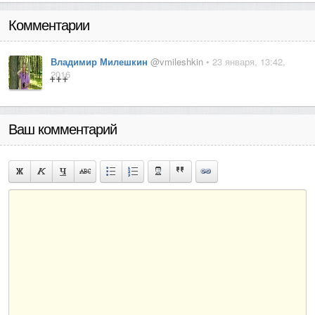
Комментарии
Владимир Милешкин
@vmileshkin
• 23 января, 13:42,
2016
+++
Ваш комментарий