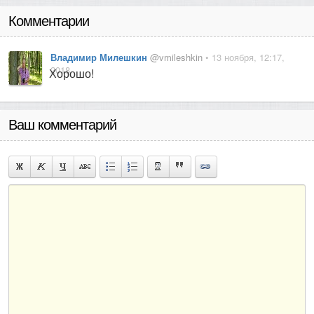
Комментарии
Владимир Милешкин
@vmileshkin
• 13 ноября, 12:17,
2018
Хорошо!
Ваш комментарий