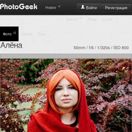
+2
Регистрация
Новое
Войти
+32
Лента
Люди
Блоги
+2
Фото
Школа
Еще ...
Алёна
50mm / f/6 / 1/320s / ISO 800