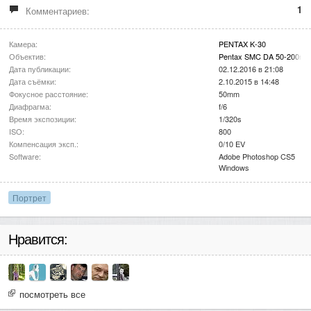
1
Комментариев:
Камера:
PENTAX K-30
Объектив:
Pentax SMC DA 50-200mm 
Дата публикации:
02.12.2016 в 21:08
Дата съёмки:
2.10.2015 в 14:48
Фокусное расстояние:
50mm
Диафрагма:
f/6
Время экспозиции:
1/320s
ISO:
800
Компенсация эксп.:
0/10 EV
Software:
Adobe Photoshop CS5
Windows
Портрет
Нравится:
посмотреть все