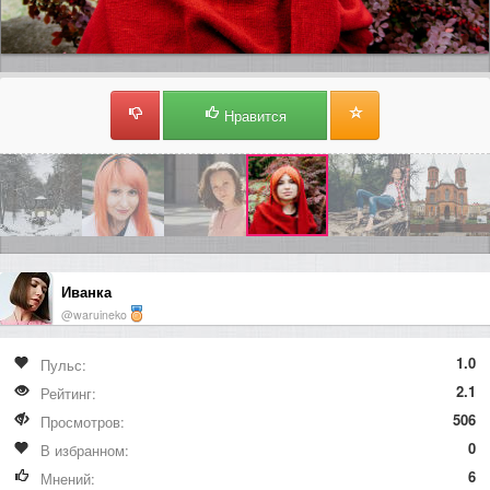
Нравится
Иванка
@waruineko
1.0
Пульс:
2.1
Рейтинг:
506
Просмотров:
0
В избранном:
6
Мнений: