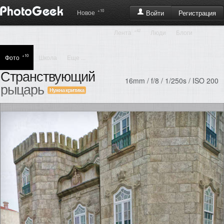
+10
Регистрация
Новое
Войти
+42
Лента
Люди
Блоги
+10
Фото
Школа
Еще ...
Странствующий
16mm / f/8 / 1/250s / ISO 200
рыцарь
Нужна критика