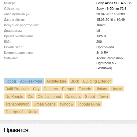
Камера:
Sony Alpha SLT-A77 Body
Объектив:
Sony 16-50mm f/2.8
Дата публикации:
20.04.2017 в 23:09
Дата съёмки:
15.03.2016 в 10:49
Фокусное расстояние:
16mm
Диафрагма:
f/8
Время экспозиции:
1/250s
ISO:
200
Режим эксп.:
Программа
Компенсация эксп.:
3/10 EV
Software:
Adobe Photoshop
Lightroom 5.7
(Windows)
Город
Архитектура
Architecture
Brick
Building Exterior
Built Structure
City
Cultures
Europe
Facade
History
House
No People
Old
Old-fashioned
Outdoors
Street
Town
Transportation
Urban Scene
Window
Города мира
Городской пейзаж
Нравится: