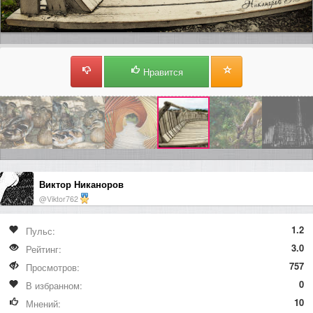
Нравится
Виктор Никаноров
@Viktor762
1.2
Пульс:
3.0
Рейтинг:
757
Просмотров:
0
В избранном:
10
Мнений: