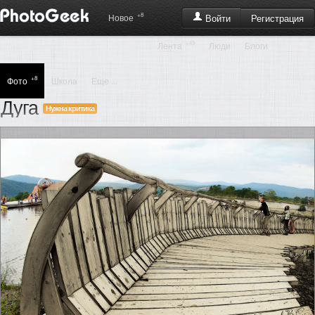
+8
Регистрация
Новое
Войти
+43
Лента
Люди
Блоги
+8
Фото
Школа
Еще ...
Дуга
Нужна критика