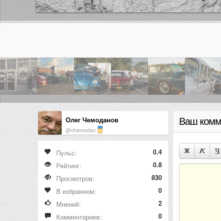
Олег Чемоданов
Ваш комм
@chemodan
0.4
Пульс:
0.8
Рейтинг:
830
Просмотров:
0
В избранном:
2
Мнений:
0
Комментариев: