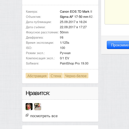
Камера:
Canon EOS 7D Mark II
Объектив:
Sigma AF 17-50 mm f/2.8 DG EX HSM
Дата публикации:
25.09.2017 в 16:24
Дата съёмки:
22.09.2017 в 17:27
Фокусное расстояние:
50mm
Диафрагма:
f/6
Время экспозиции:
1/125s
ISO:
100
Режим эксп.:
Ручная
Компенсация эксп.:
0/1 EV
Software:
PaintShop Pro 19.00
Абстракция
Стена
Черно-белое
Нравится:
посмотреть все