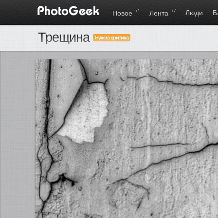
+1
+7
Люди
Б
Новое
Лента
Трещина
Нужна критика