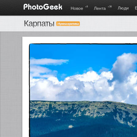
+8
+38
Люди
Новое
Лента
Карпаты
Нужна критика