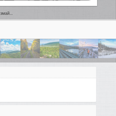
змай...