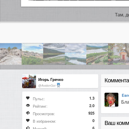
Там, д
Игорь Гречко
Коммента
@AvalonGor
Евг
1.3
Пульс:
Бла
2.0
Рейтинг:
925
Просмотров:
0
В избранном:
Ваш комм
6
Мнений: