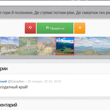
е гори й полонини, Де стрiмкi потоки-рiки, Де смерiчок ген ро
Нравится
рии
ений
@Canadian
• 29 января, 02:04, 2018
годатный край!
ентарий