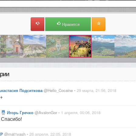
Нравится
рии
Анастасия Подситкова
@Hello_Cocaine
• 29 марта, 21:56, 2018
+
Игорь Гречко
@AvalonGor
• 1 апреля, 00:06, 2018
Спасибо!
ТР
@mat1yash
• 26 апреля, 22:05, 2018