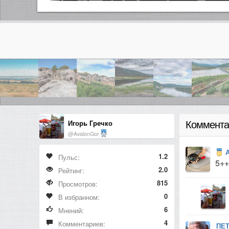
Игорь Гречко
Коммента
@AvalonGor
1.2
Пульс:
5++
2.0
Рейтинг:
815
Просмотров:
0
В избранном:
6
Мнений:
4
Комментариев:
ПЕ