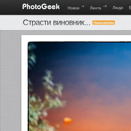
+8
+35
Люди
Новое
Лента
Страсти виновник...
Нужна критика