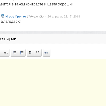
вится в таком контрасте и цвета хороши!
Игорь Гречко
@AvalonGor
• 26 апреля, 23:17, 2018
Благодарю!
ентарий