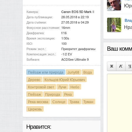
Юри
Камера:
Canon EOS 5D Mark II
Дата публикации:
28.05.2018 в 22:19
Вла
Дата съёмки:
27.05.2018 в 04:29
Нра
Фокусное расстояние:
16mm
Диафрагма:
f/16
Время экспозиции:
1/30s
ISO:
100
Ваш комм
Режим эксп.:
Приоритет диафрагмы
Компенсация эксп.:
-1/2 EV
Software:
ACDSee Ultimate 9
Пейзаж или природа
Juriy68
Вода
Дерево
Кольцов Юрий Юрьевич
Контровой свет
Лучи
Небо
Пейзаж
Природа
Река
Река-москва
Солнце
Трава
Туман
Церковь
Нравится: