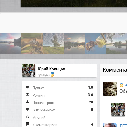
Юрий Кольцов
Коммента
@juriy68
4.8
Пульс:
Оба
3.6
Рейтинг:
1 128
Просмотров:
0
В избранном:
11
Мнений:
4
Комментариев:
ПЕ