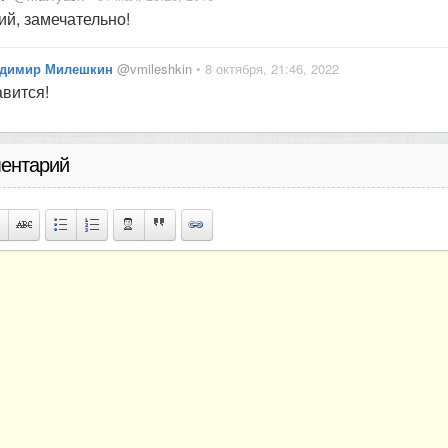
й, замечательно!
димир Милешкин
@vmileshkin
• 8 октября, 21:46, 2022
вится!
ентарий