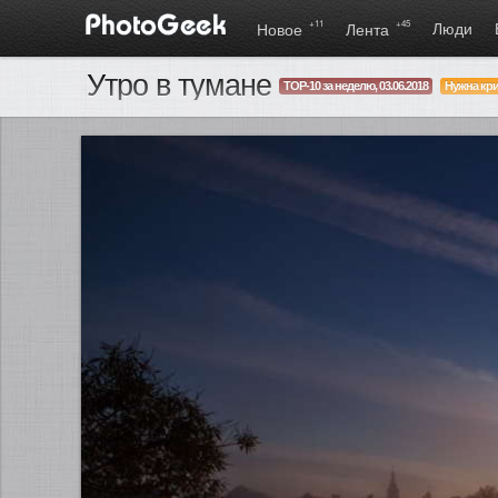
+11
+45
Люди
Новое
Лента
Утро в тумане
TOP-10 за неделю, 03.06.2018
Нужна кри