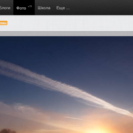
Блоги
+11
Школа
Еще ...
Фото
тика