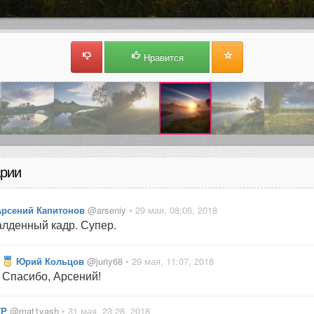
Нравится
рии
Арсений Капитонов
@arseniy
• 29 мая, 08:06, 2018
лденный кадр. Супер.
Юрий Кольцов
@juriy68
• 29 мая, 11:07, 2018
Спасибо, Арсений!
ТР
@mat1yash
• 31 мая, 23:28, 2018