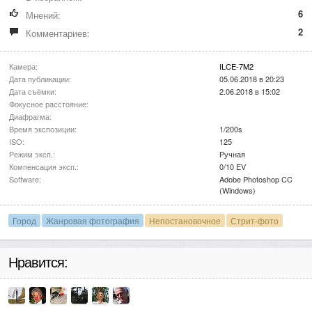
6
Мнений:
2
Комментариев:
Камера:
ILCE-7M2
Дата публикации:
05.06.2018 в 20:23
Дата съёмки:
2.06.2018 в 15:02
Фокусное расстояние:
Диафрагма:
Время экспозиции:
1/200s
ISO:
125
Режим эксп.:
Ручная
Компенсация эксп.:
0/10 EV
Software:
Adobe Photoshop CC
(Windows)
Город
Жанровая фотография
Непостановочное
Стрит-фото
Нравится: