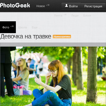
+10
Регистрация
Новое
Войти
+46
Лента
Люди
Блоги
+10
Фото
Школа
Еще ...
Девочка на травке
Нужна критика