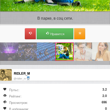
В парке, в соц сети.
Нравится
RIDLER_M
@ridler_m
3.2
Пульс:
2.0
Рейтинг:
696
Просмотров:
0
В избранном: