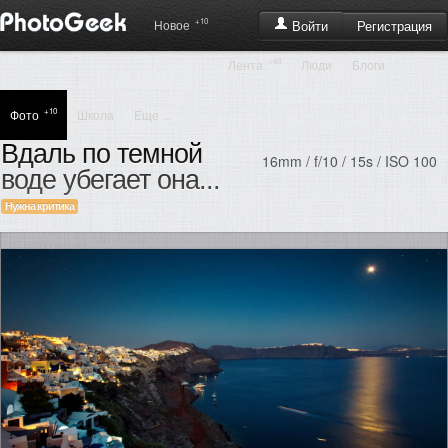
+10
Регистрация
Новое
Войти
+48
Лента
Люди
Блоги
+10
Фото
Школа
Еще ...
Вдаль по темной
16mm / f/10 / 15s / ISO 100
воде убегает она...
Нужна критика