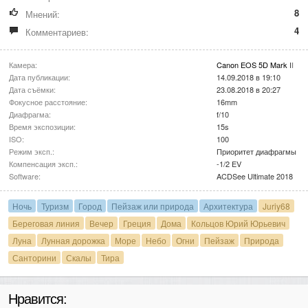
8
Мнений:
4
Комментариев:
Камера:
Canon EOS 5D Mark II
Дата публикации:
14.09.2018 в 19:10
Дата съёмки:
23.08.2018 в 20:27
Фокусное расстояние:
16mm
Диафрагма:
f/10
Время экспозиции:
15s
ISO:
100
Режим эксп.:
Приоритет диафрагмы
Компенсация эксп.:
-1/2 EV
Software:
ACDSee Ultimate 2018
Ночь
Туризм
Город
Пейзаж или природа
Архитектура
Juriy68
Береговая линия
Вечер
Греция
Дома
Кольцов Юрий Юрьевич
Луна
Лунная дорожка
Море
Небо
Огни
Пейзаж
Природа
Санторини
Скалы
Тира
Нравится: