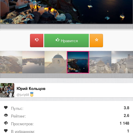
Нравится
Юрий Кольцов
@juriy68
3.8
Пульс:
2.6
Рейтинг:
1 148
Просмотров:
1
В избранном: