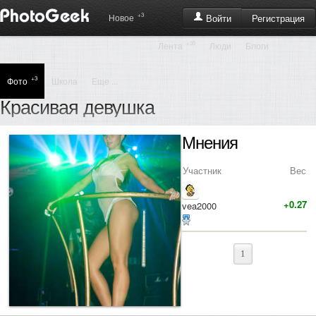
+3
Регистрация
Новое
Войти
+35
Лента
Люди
Блоги
+3
Фото
Школа
Еще ...
Красивая девушка
Мнения
Участник
Вес
+0.27
vea2000
1