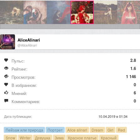
AliceAlinari
@AliceAlinari
2.8
Пульс:
1.6
Рейтинг:
1 146
Просмотров:
0
В избранном:
6
Мнений:
0
Комментариев:
Дата публикации:
10.04.2019 в 01:34
Пейзаж или природа
Портрет
Alice alinari
Dream
Girl
Red
Snow
Winter
Девушка
Зима
Красное платье
Красный