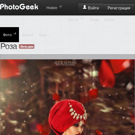
+8
Регистрация
Новое
Войти
+34
Лента
Люди
Блоги
+8
Фото
Школа
Еще ...
Роза
Фото дня