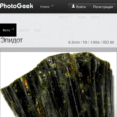
+3
Регистрация
Новое
Войти
+19
Лента
Люди
Блоги
+3
Фото
Школа
Еще ...
Эпидот
6.3mm / f/9 / 1/60s / ISO 80