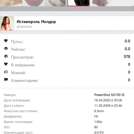
Истамирэль Нолдор
@Istamirel
0.0
Пульс:
0.0
Рейтинг:
578
Просмотров:
0
В избранном:
0
Мнений:
0
Комментариев:
Камера:
PowerShot SX150 IS
Дата публикации:
16.04.2020 в 00:06
Дата съёмки:
11.05.2009 в 23:46
Фокусное расстояние:
6.3mm
Диафрагма:
f/9
Время экспозиции:
1/60s
ISO:
80
Компенсация эксп.:
0/3 EV