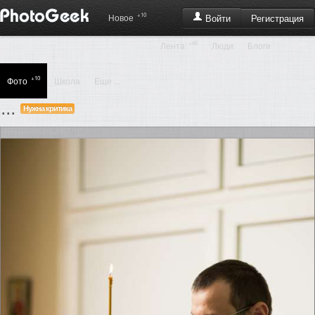
+10
Регистрация
Новое
Войти
+46
Лента
Люди
Блоги
+10
Фото
Школа
Еще ...
...
Нужна критика