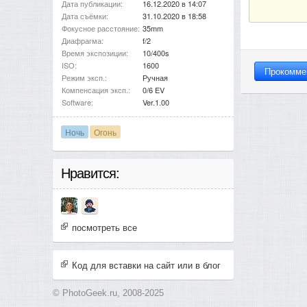
Дата публикации:
16.12.2020 в 14:07
Дата съёмки:
31.10.2020 в 18:58
Фокусное расстояние:
35mm
Диафрагма:
f/2
Время экспозиции:
10/400s
ISO:
1600
Режим эксп.:
Ручная
Компенсация эксп.:
0/6 EV
Software:
Ver.1.00
Ночь
Огонь
Нравится:
посмотреть все
Код для вставки на сайт или в блог
© PhotoGeek.ru, 2008-2025