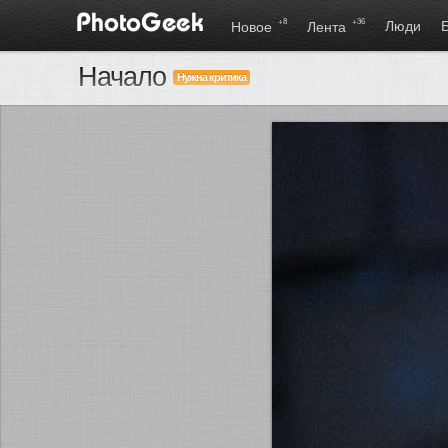
+8
+36
Люди
Новое
Лента
Начало
Нужна критика