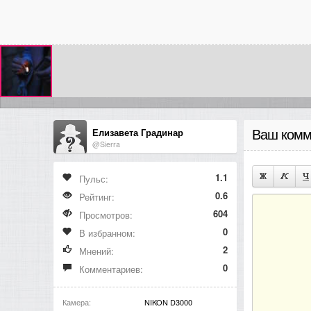
Елизавета Градинар
Ваш комм
@Sierra
1.1
Пульс:
0.6
Рейтинг:
604
Просмотров:
0
В избранном:
2
Мнений:
0
Комментариев:
Камера:
NIKON D3000