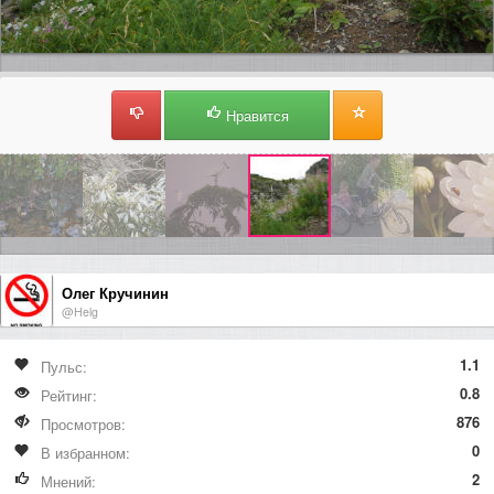
Нравится
Олег Кручинин
@Helg
1.1
Пульс:
0.8
Рейтинг:
876
Просмотров:
0
В избранном:
2
Мнений: