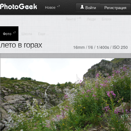
+7
Регистрация
Новое
Войти
+45
Лента
Люди
Блоги
+7
Фото
Школа
Еще ...
лето в горах
16mm / f/6 / 1/400s / ISO 250