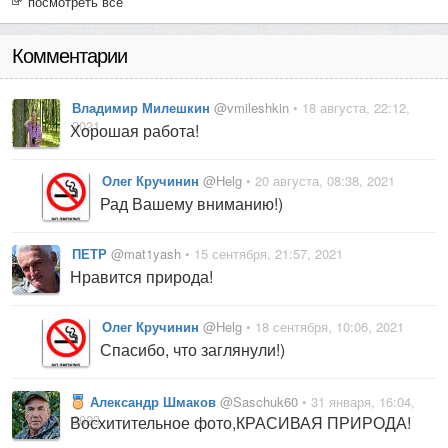
посмотреть все
Комментарии
Владимир Милешкин
@vmileshkin
• 18 августа, 22:12,
2021
Хорошая работа!
Олег Кручинин
@Helg
• 20 августа, 08:38, 2021
Рад Вашему вниманию!)
ПЕТР
@mat1yash
• 15 сентября, 21:57, 2021
Нравится природа!
Олег Кручинин
@Helg
• 18 сентября, 10:06, 2021
Спасибо, что заглянули!)
Александр Шмаков
@Saschuk60
• 31 января, 16:04,
2023
Восхитительное фото,КРАСИВАЯ ПРИРОДА!