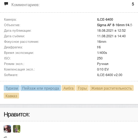
5
Комментариев:
Камера:
ILCE-6400
Объектив:
Sigma AF 8-16mm f/4.5-5.
Дата публикации:
18.08.2021 в 12:52
Дата съёмки:
11.08.2021 в 14:40
Фокусное расстояние:
16mm
Диафрагма:
f/6
Время экспозиции:
1/400s
ISO:
250
Режим эксп.:
Ручная
Компенсация эксп.:
0/10 EV
Software:
ILCE-6400 v2.00
Туризм
Пейзаж или природа
Аибга
Горы
Живая растительность
Кавказ
Нравится: