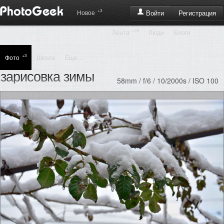
+3
Регистрация
Новое
Войти
+19
Лента
Люди
Блоги
+3
Фото
Школа
Еще ...
зарисовка зимы
58mm / f/6 / 10/2000s / ISO 100