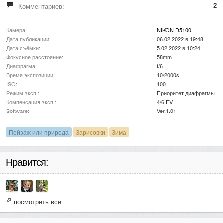
2
Комментариев:
Камера:
NIKON D5100
Дата публикации:
06.02.2022 в 19:48
Дата съёмки:
5.02.2022 в 10:24
Фокусное расстояние:
58mm
Диафрагма:
f/6
Время экспозиции:
10/2000s
ISO:
100
Режим эксп.:
Приоритет диафрагмы
Компенсация эксп.:
4/6 EV
Software:
Ver.1.01
Пейзаж или природа
Зарисовки
Зима
Нравится:
посмотреть все