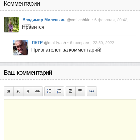
Комментарии
Владимир Милешкин
@vmileshkin
• 6 февраля, 20:42,
2022
Нравится!
ПЕТР
@mat1yash
• 6 февраля, 22:59, 2022
Признателен за комментарий!
Ваш комментарий