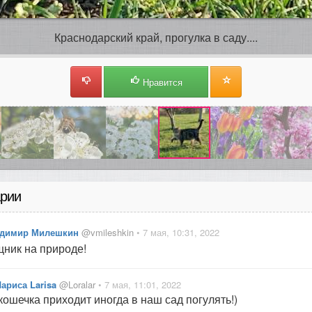
Краснодарский край, прогулка в саду....
Нравится
рии
димир Милешкин
@vmileshkin
• 7 мая, 10:31, 2022
ник на природе!
ариса Larisa
@Loralar
• 7 мая, 11:01, 2022
кошечка приходит иногда в наш сад погулять!)