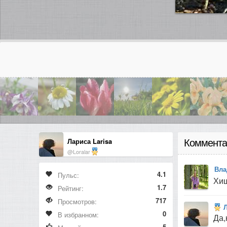
Лариса Larisa
Коммента
@Loralar
Вла
4.1
Пульс:
Хищ
1.7
Рейтинг:
717
Просмотров:
Л
0
В избранном:
Да,
5