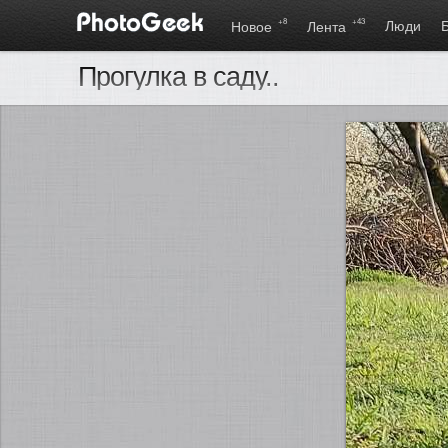
+8
+43
Люди
Новое
Лента
Прогулка в саду..