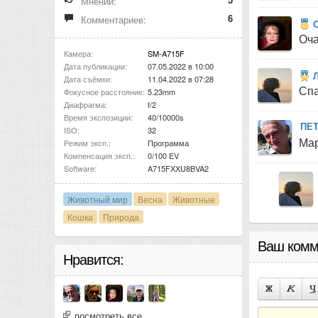
Мнений:
6
Комментариев:
Оч
Камера:
SM-A715F
Дата публикации:
07.05.2022 в 10:00
Л
Дата съёмки:
11.04.2022 в 07:28
Спа
Фокусное расстояние:
5.23mm
Диафрагма:
f/2
Время экспозиции:
40/10000s
ПЕ
ISO:
32
Мар
Режим эксп.:
Программа
Компенсация эксп.:
0/100 EV
Software:
A715FXXU8BVA2
Животный мир
Весна
Животные
Кошка
Природа
Ваш комм
Нравится:
посмотреть все