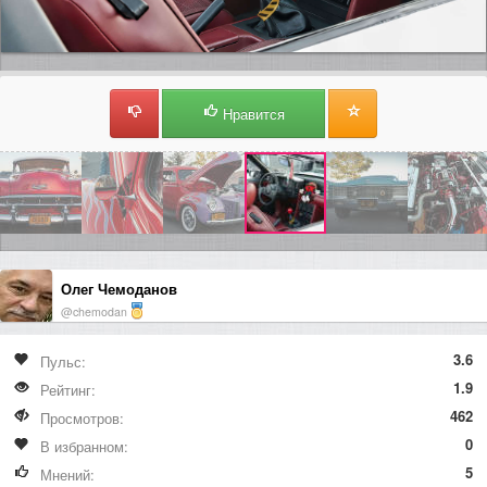
Нравится
Олег Чемоданов
@chemodan
3.6
Пульс:
1.9
Рейтинг:
462
Просмотров:
0
В избранном:
5
Мнений: