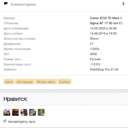
3
Комментариев:
Камера:
Canon EOS 7D Mark II
Объектив:
Sigma AF 17-50 mm f/2.8
Дата публикации:
14.05.2023 в 00:48
Дата съёмки:
14.06.2019 в 19:53
Фокусное расстояние:
50mm
Диафрагма:
f/7
Время экспозиции:
1/200s
ISO:
4000
Режим эксп.:
Ручная
Компенсация эксп.:
-1/3 EV
Software:
PaintShop Pro 21.00
Авто
Интерьер
Ретро-авто
Салон
Нравится:
посмотреть все