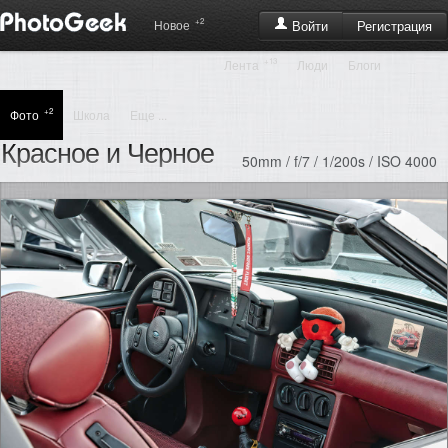
+2
Регистрация
Новое
Войти
+13
Лента
Люди
Блоги
+2
Фото
Школа
Еще ...
Красное и Черное
50mm / f/7 / 1/200s / ISO 4000