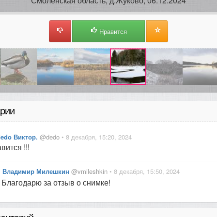
Смоленская область, д.Жуково, 06.12.2024
Нравится
рии
dedo Виктор.
@dedo
• 8 декабря, 15:20, 2024
вится !!!
Владимир Милешкин
@vmileshkin
• 8 декабря, 15:50, 2024
Благодарю за отзыв о снимке!