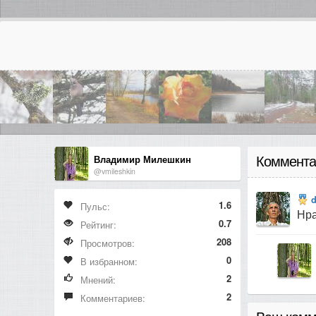
Владимир Милешкин
Коммента
@vmileshkin
1.6
Пульс:
Нра
0.7
Рейтинг:
208
Просмотров:
0
В избранном:
2
Мнений:
2
Комментариев: