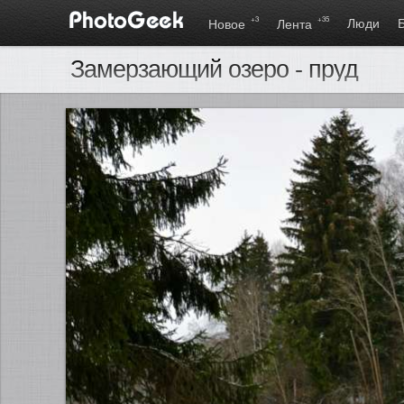
+3
+35
Люди
Новое
Лента
Замерзающий озеро - пруд